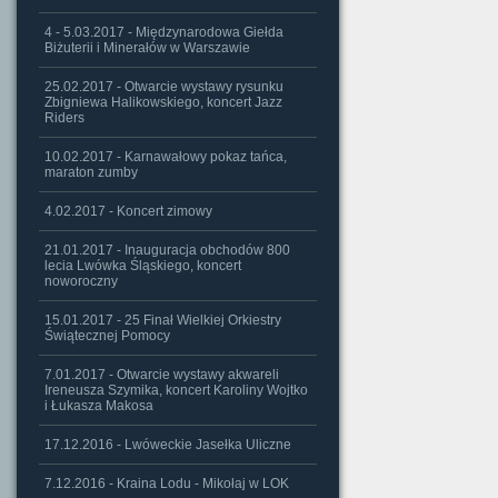
4 - 5.03.2017 - Międzynarodowa Giełda
Biżuterii i Minerałów w Warszawie
25.02.2017 - Otwarcie wystawy rysunku
Zbigniewa Halikowskiego, koncert Jazz
Riders
10.02.2017 - Karnawałowy pokaz tańca,
maraton zumby
4.02.2017 - Koncert zimowy
21.01.2017 - Inauguracja obchodów 800
lecia Lwówka Śląskiego, koncert
noworoczny
15.01.2017 - 25 Finał Wielkiej Orkiestry
Świątecznej Pomocy
7.01.2017 - Otwarcie wystawy akwareli
Ireneusza Szymika, koncert Karoliny Wojtko
i Łukasza Makosa
17.12.2016 - Lwóweckie Jasełka Uliczne
7.12.2016 - Kraina Lodu - Mikołaj w LOK