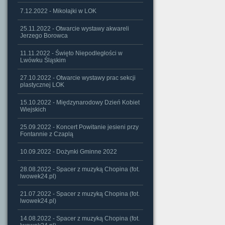
7.12.2022 - Mikołajki w LOK
25.11.2022 - Otwarcie wystawy akwareli
Jerzego Borowca
11.11.2022 - Święto Niepodległości w
Lwówku Śląskim
27.10.2022 - Otwarcie wystawy prac sekcji
plastycznej LOK
15.10.2022 - Międzynarodowy Dzień Kobiet
Wiejskich
25.09.2022 - Koncert Powitanie jesieni przy
Fontannie z Czaplą
10.09.2022 - Dożynki Gminne 2022
28.08.2022 - Spacer z muzyką Chopina (fot.
lwowek24.pl)
21.07.2022 - Spacer z muzyką Chopina (fot.
lwowek24.pl)
14.08.2022 - Spacer z muzyką Chopina (fot.