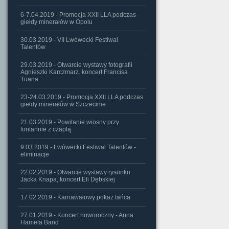
6-7.04.2019 - Promocja XXII LLA podczas
giełdy minerałów w Opolu
30.03.2019 - VII Lwówecki Festiwal
Talentów
29.03.2019 - Otwarcie wystawy fotografii
Agnieszki Karczmarz. koncert Francisa
Tuana
23-24.03.2019 - Promocja XXII LLA podczas
giełdy minerałów w Szczecinie
21.03.2019 - Powitanie wiosny przy
fontannie z czaplą
9.03.2019 - Lwówecki Festiwal Talentów -
eliminacje
22.02.2019 - Otwarcie wystawy rysunku
Jacka Knapa, koncert Eli Dębskiej
17.02.2019 - Karnawałowy pokaz tańca
27.01.2019 - Koncert noworoczny - Anna
Hamela Band