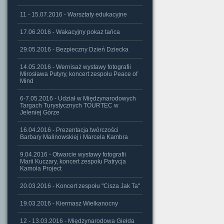
11 - 15.07.2016 - Warsztaty edukacyjne
17.06.2016 - Wakacyjny pokaz tańca
29.05.2016 - Bezpieczny Dzień Dziecka
14.05.2016 - Wernisaż wystawy fotografii
Mirosława Putyry, koncert zespołu Peace of
Mind
6-7.05.2016 - Udział w Międzynarodowych
Targach Turystycznych TOURTEC w
Jeleniej Górze
16.04.2016 - Prezentacja twórczości
Barbary Malinowskiej i Marcela Kambra
9.04.2016 - Otwarcie wystawy fotografii
Marii Kuczary, koncert zespołu Patrycja
Kamola Project
20.03.2016 - Koncert zespołu "Cisza Jak Ta"
19.03.2016 - Kiermasz Wielkanocny
12 - 13.03.2016 - Międzynarodowa Giełda