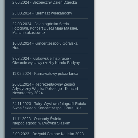
2.06.2024 - Bezpieczny Dzień Dziecka
23.03.2024 - Kiermasz wielkanocny
22.03.2024 - Jeleniogórska Strefa
Fotografii. Koncert Duetu Maja Massier,
Marcin Łukasiewicz
10.03.2024 - Koncert zespołu Góralska
Hora
8.03.2024 - Krakowskie Inspiracje -
Otwarcie wystawy rzeźby Karola Badyny
11.02.2024 - Karnawałowy pokaz tańca
20.01.2024 - Reprezentacyjny Zespół
Artystyczny Wojska Polskiego - Koncert
Noworoczny 2024
24.11.2023 - Tatry. Wystawa fotografii Rafała
Swosińskiego. Koncert zespołu Paraluzja
11.11.2023 - Obchody Święta
Niepodległosci w Lwówku Śląskim
2.09.2023 - Dożynki Gminne Kotliska 2023