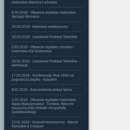
malarstwa Marcina Leśniaka
6.04.2018 - Otwarcie wystawy malarstwa
Jerzego Borowca
24.03.2018 - Kiermasz wielkanocny
10.03.2018 - Lwówecki Festiwal Talentów
2.03.2018 - Otwarcie wystawy rysunku i
malarstwa Kai Grabowicz
24.02.2018 - Lwówecki Festiwal Talentów -
eliminacje
17.02.2018 - Konferencja: Rok 1945 na
pograniczu śląsko - łużyckim
9.02.2018 - Karnawałowy pokaz tańca
2.02.2018 - Otwarcie wystawy malarstwa
Agaty Makutynowicz - Turskiej. Wieczór
muzyczny Ewy Antosik i Krzysztofa
Gotartowskiego
13.01.2018 - Koncert noworoczny - Marcin
Wyrostek & Corazon