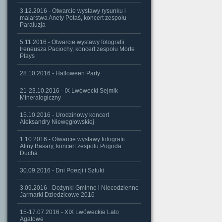
3.12.2016 - Otwarcie wystawy rysunku i
malarstwa Anety Potaś, koncert zespołu
Paraluzja
5.11.2016 - Otwarcie wystawy fotografii
Ireneusza Paciochy, koncert zespołu Morte
Plays
28.10.2016 - Halloween Party
21-23.10.2016 - IX Lwówecki Sejmik
Mineralogiczny
15.10.2016 - Urodzinowy koncert
Aleksandry Niewęgłowskiej
1.10.2016 - Otwarcie wystawy fotografii
Aliny Basary, koncert zespołu Pogoda
Ducha
30.09.2016 - Dni Poezji i Sztuki
3.09.2016 - Dożynki Gminne i Niecodzienne
Jarmarki Dziedzicowe 2016
15-17.07.2016 - XIX Lwóweckie Lato
Agatowe