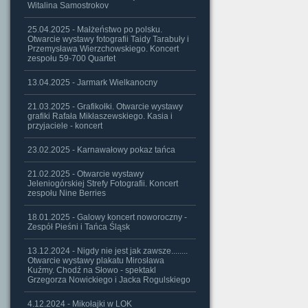
Witalina Samostrokov
25.04.2025 - Małżeństwo po polsku.
Otwarcie wystawy fotografii Taidy Tarabuły i
Przemysława Wierzchowskiego. Koncert
zespołu 59-700 Quartet
13.04.2025 - Jarmark Wielkanocny
21.03.2025 - Grafikołki. Otwarcie wystawy
grafiki Rafała Mikłaszewskiego. Kasia i
przyjaciele - koncert
23.02.2025 - Karnawałowy pokaz tańca
21.02.2025 - Otwarcie wystawy
Jeleniogórskiej Strefy Fotografii. Koncert
zespołu Nine Berries
18.01.2025 - Galowy koncert noworoczny -
Zespół Pieśni i Tańca Śląsk
13.12.2024 - Nigdy nie jest jak zawsze........
Otwarcie wystawy plakatu Mirosława
Kuźmy. Chodź na Słowo - spektakl
Grzegorza Nowickiego i Jacka Rogulskiego
4.12.2024 - Mikołajki w LOK