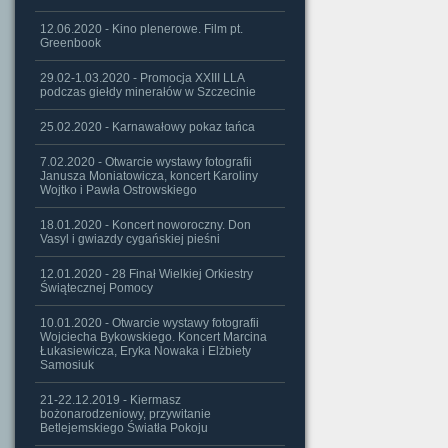
12.06.2020 - Kino plenerowe. Film pt.
Greenbook
29.02-1.03.2020 - Promocja XXIII LLA
podczas giełdy minerałów w Szczecinie
25.02.2020 - Karnawałowy pokaz tańca
7.02.2020 - Otwarcie wystawy fotografii
Janusza Moniatowicza, koncert Karoliny
Wojtko i Pawła Ostrowskiego
18.01.2020 - Koncert noworoczny. Don
Vasyl i gwiazdy cygańskiej pieśni
12.01.2020 - 28 Finał Wielkiej Orkiestry
Świątecznej Pomocy
10.01.2020 - Otwarcie wystawy fotografii
Wojciecha Bykowskiego. Koncert Marcina
Łukasiewicza, Eryka Nowaka i Elżbiety
Samosiuk
21-22.12.2019 - Kiermasz
bożonarodzeniowy, przywitanie
Betlejemskiego Światła Pokoju