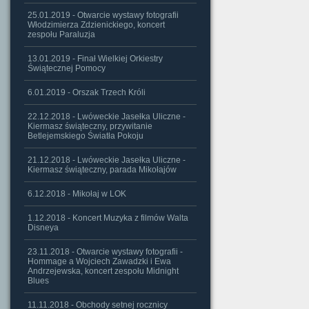
25.01.2019 - Otwarcie wystawy fotografii
Włodzimierza Zdzienickiego, koncert
zespołu Paraluzja
13.01.2019 - Finał Wielkiej Orkiestry
Świątecznej Pomocy
6.01.2019 - Orszak Trzech Króli
22.12.2018 - Lwóweckie Jasełka Uliczne -
Kiermasz świąteczny, przywitanie
Betlejemskiego Światła Pokoju
21.12.2018 - Lwóweckie Jasełka Uliczne -
Kiermasz świąteczny, parada Mikołajów
6.12.2018 - Mikołaj w LOK
1.12.2018 - Koncert Muzyka z filmów Walta
Disneya
23.11.2018 - Otwarcie wystawy fotografii -
Hommage a Wojciech Zawadzki i Ewa
Andrzejewska, koncert zespołu Midnight
Blues
11.11.2018 - Obchody setnej rocznicy