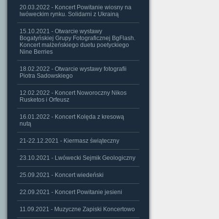
20.03.2022 - Koncert Powitanie wiosny na
lwóweckim rynku. Solidarni z Ukrainą
15.10.2021 - Otwarcie wystawy
Bogatyńskiej Grupy Fotograficznej BgFlash.
Koncert małżeńskiego duetu poetyckiego
Nine Berries
18.02.2022 - Otwarcie wystawy fotografii
Piotra Sadowskiego
12.02.2022 - Koncert Noworoczny Nikos
Rusketos i Orfeusz
16.01.2022 - Koncert Kolęda z kresową
nutą
21-22.12.2021 - Kiermasz świąteczny
23.10.2021 - Lwówecki Sejmik Geologiczny
25.09.2021 - Koncert wiedeński
22.09.2021 - Koncert Powitanie jesieni
11.09.2021 - Muzyczne Zapiski Koncertowo