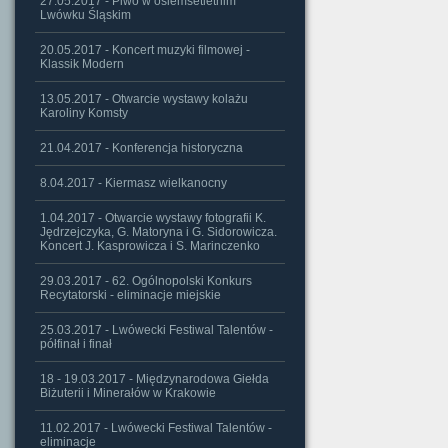
27.05.2017 - Piwo w osiemsetletnim
Lwówku Śląskim
20.05.2017 - Koncert muzyki filmowej -
Klassik Modern
13.05.2017 - Otwarcie wystawy kolażu
Karoliny Komsty
21.04.2017 - Konferencja historyczna
8.04.2017 - Kiermasz wielkanocny
1.04.2017 - Otwarcie wystawy fotografii K.
Jędrzejczyka, G. Matoryna i G. Sidorowicza.
Koncert J. Kasprowicza i S. Marinczenko
29.03.2017 - 62. Ogólnopolski Konkurs
Recytatorski - eliminacje miejskie
25.03.2017 - Lwówecki Festiwal Talentów -
półfinał i finał
18 - 19.03.2017 - Międzynarodowa Giełda
Biżuterii i Minerałów w Krakowie
11.02.2017 - Lwówecki Festiwal Talentów -
eliminacje