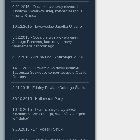
9.01.2016 - Otwarcie wystawy akwareli
Krystyny Skwarkowskiej, koncert zespołu
Łowcy Bluesa
19.12.2015 - Lwóweckie Jasełka Uliczne
5.12.2015 - Otwarcie wystawy akwareli
Jerzego Borowca, koncert gitarowy
Waldemara Zaborskiego
4.12.2015 - Kraina Lodu - Mikołajki w LOK
14.11.2015 - Otwarcie wystawy rysunku
Tadeusza Suskiego, koncert zespołu Castle
Dreams
8.11.2015 - Zdolny Powiat zDolnego Śląska
30.10.2015 - Halloween Party
10.10.2015 - Otwarcie wystawy akwareli
Kazimierza Wysockiego, Wieczór z tangiem
w "Klatce"
9.10.2015 - Dni Poezji i Sztuki