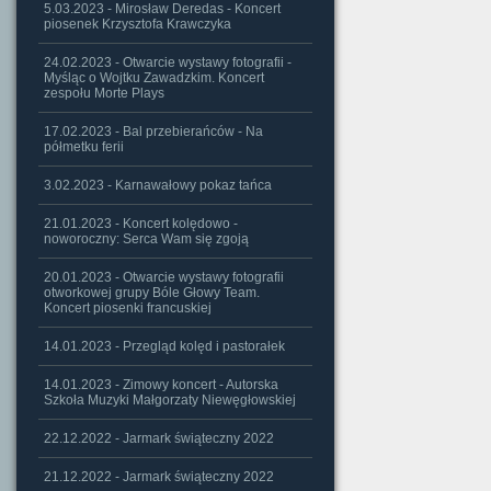
5.03.2023 - Mirosław Deredas - Koncert
piosenek Krzysztofa Krawczyka
24.02.2023 - Otwarcie wystawy fotografii -
Myśląc o Wojtku Zawadzkim. Koncert
zespołu Morte Plays
17.02.2023 - Bal przebierańców - Na
półmetku ferii
3.02.2023 - Karnawałowy pokaz tańca
21.01.2023 - Koncert kolędowo -
noworoczny: Serca Wam się zgoją
20.01.2023 - Otwarcie wystawy fotografii
otworkowej grupy Bóle Głowy Team.
Koncert piosenki francuskiej
14.01.2023 - Przegląd kolęd i pastorałek
14.01.2023 - Zimowy koncert - Autorska
Szkoła Muzyki Małgorzaty Niewęgłowskiej
22.12.2022 - Jarmark świąteczny 2022
21.12.2022 - Jarmark świąteczny 2022