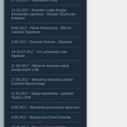
27.10.2017 - Halloween Party
14.10.2017 - Koncert z cyklu Książę
Konstantyn zaprasza - Gracjan Szymczak -
fortepian
9.09.2017 - Piknik Historyczny - 800 lat
Lwówka Śląskiego
2.09.2017 - Dożynki Gminne - Zbylutów
14-16.07.2017 - XX Lwóweckie Lato
Agatowe
21.06.2017 - Otwarcie wystawy sekcji
plastycznych LOK
17.06.2017 - Wiosenny koncert uczniów
Centrum Muzycznego
11.06.2017 - Bajka kołowrotka - spektakl
Teatru LOOK
9.06.2017 - Wiosenne prezentacje taneczne
4.06.2017 - Bezpieczny Dzień Dziecka