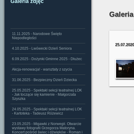
Galeria zdjęć
Galeria
11.11.2025 - Narodowe Święto
Niepodległości
25.07.2020
4.10.2025 - Lwówecki Dzień Seniora
6.09.2025 - Dożynki Gminne 2025 - Dłużec
Akcja-renowacja! - warsztaty z szycia
31.06.2025 - Bezpieczny Dzień Dziecka
25.05.2025 - Spektakl sekcji teatralnej LOK
- Jak toczące się kamienie - Małgorzata
Szyszka
24.05.2025 - Spektakl sekcji teatralnej LOK
- Kartoteka - Tadeusz Różewicz
23.05.2025 - Migawki z Norwegii. Otwarcie
wystawy fotografii Grzegorza Matoryna.
Koncert pośród świec i dźwięków - Roman i