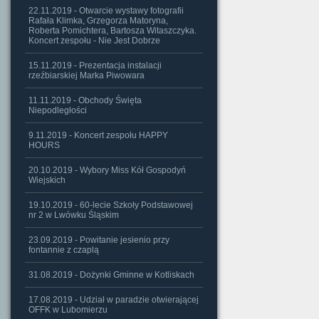
22.11.2019 - Otwarcie wystawy fotografii
Rafała Klimka, Grzegorza Matoryna,
Roberta Pomichtera, Bartosza Witaszczyka.
Koncert zespołu - Nie Jest Dobrze
15.11.2019 - Prezentacja instalacji
rzeźbiarskiej Marka Piwowara
11.11.2019 - Obchody Święta
Niepodległości
9.11.2019 - Koncert zespołu HAPPY
HOURS
20.10.2019 - Wybory Miss Kół Gospodyń
Wiejskich
19.10.2019 - 60-lecie Szkoły Podstawowej
nr 2 w Lwówku Śląskim
23.09.2019 - Powitanie jesienio przy
fontannie z czaplą
31.08.2019 - Dożynki Gminne w Kotliskach
17.08.2019 - Udział w paradzie otwierającej
OFFK w Lubomierzu