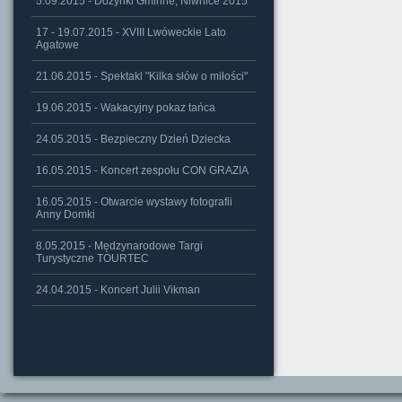
5.09.2015 - Dożynki Gminne, Niwnice 2015
17 - 19.07.2015 - XVIII Lwóweckie Lato
Agatowe
21.06.2015 - Spektakl "Kilka słów o miłości"
19.06.2015 - Wakacyjny pokaz tańca
24.05.2015 - Bezpieczny Dzień Dziecka
16.05.2015 - Koncert zespołu CON GRAZIA
16.05.2015 - Otwarcie wystawy fotografii
Anny Domki
8.05.2015 - Mędzynarodowe Targi
Turystyczne TOURTEC
24.04.2015 - Koncert Julii Vikman