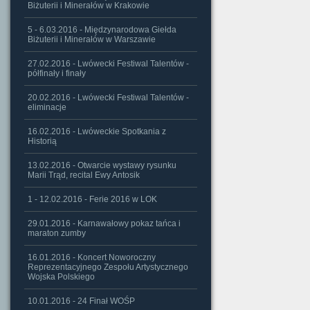
Biżuterii i Minerałów w Krakowie
5 - 6.03.2016 - Międzynarodowa Giełda
Biżuterii i Minerałów w Warszawie
27.02.2016 - Lwówecki Festiwal Talentów -
półfinały i finały
20.02.2016 - Lwówecki Festiwal Talentów -
eliminacje
16.02.2016 - Lwóweckie Spotkania z
Historią
13.02.2016 - Otwarcie wystawy rysunku
Marii Trąd, recital Ewy Antosik
1 - 12.02.2016 - Ferie 2016 w LOK
29.01.2016 - Karnawałowy pokaz tańca i
maraton zumby
16.01.2016 - Koncert Noworoczny
Reprezentacyjnego Zespołu Artystycznego
Wojska Polskiego
10.01.2016 - 24 Finał WOŚP