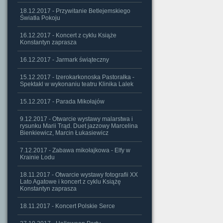
18.12.2017 - Przywitanie Betlejemskiego
Światła Pokoju
16.12.2017 - Koncert z cyklu Książe
Konstantyn zaprasza
16.12.2017 - Jarmark świąteczny
15.12.2017 - Izerokarkonoska Pastorałka -
Spektakl w wykonaniu teatru Klinika Lalek
15.12.2017 - Parada Mikołajów
9.12.2017 - Otwarcie wystawy malarstwa i
rysunku Marii Trąd. Duet jazzowy Marcelina
Bienkiewicz, Marcin Łukasiewicz
7.12.2017 - Zabawa mikołajkowa - Elfy w
Krainie Lodu
18.11.2017 - Otwarcie wystawy fotografii XX
Lato Agatowe i koncert z cyklu Książę
Konstantyn zaprasza
18.11.2017 - Koncert Polskie Serce