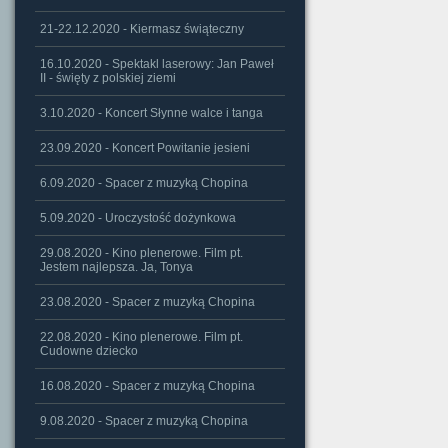
21-22.12.2020 - Kiermasz świąteczny
16.10.2020 - Spektakl laserowy: Jan Paweł
II - święty z polskiej ziemi
3.10.2020 - Koncert Słynne walce i tanga
23.09.2020 - Koncert Powitanie jesieni
6.09.2020 - Spacer z muzyką Chopina
5.09.2020 - Uroczystość dożynkowa
29.08.2020 - Kino plenerowe. Film pt.
Jestem najlepsza. Ja, Tonya
23.08.2020 - Spacer z muzyką Chopina
22.08.2020 - Kino plenerowe. Film pt.
Cudowne dziecko
16.08.2020 - Spacer z muzyką Chopina
9.08.2020 - Spacer z muzyką Chopina