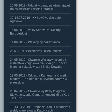
16.08.2019 - Udział w paradzie otwierającej
Bolesławieckie Święto Ceramiki
12-14.07.2019 - XXII Lwóweckie Lato
Agatowe
15.06.2019 - Velky Senov Dni Kultury
Europejskiej
14.06.2019 - Wakacyjny pokaz tańca
2.06.2019 - Bezpieczny Dzień Dziecka
24.05.2019 - Otwarcie Wystawy rysunku i
malarstwa Zbigniewa Gałuckiego. Koncert
Marcina Łukasiewicza i Eryka Nowaka
19.05.2019 - Orkiestra Kameralna Klassik
Modern - The Beatles Muzyczna podróż w
przeszłość
26.04.2019 - Otwarcie wystawy fotografii
Stowarzyszenia Camera, koncert Mirek Kuc
Jazz Trio
13-14.04.2019 - Promocja XXII LLA podczas
giełdy minerałów w Katowicach