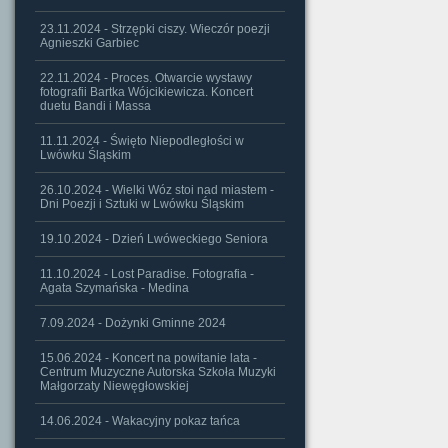
23.11.2024 - Strzępki ciszy. Wieczór poezji
Agnieszki Garbiec
22.11.2024 - Proces. Otwarcie wystawy
fotografii Bartka Wójcikiewicza. Koncert
duetu Bandi i Massa
11.11.2024 - Święto Niepodległości w
Lwówku Śląskim
26.10.2024 - Wielki Wóz stoi nad miastem -
Dni Poezji i Sztuki w Lwówku Śląskim
19.10.2024 - Dzień Lwóweckiego Seniora
11.10.2024 - Lost Paradise. Fotografia -
Agata Szymańska - Medina
7.09.2024 - Dożynki Gminne 2024
15.06.2024 - Koncert na powitanie lata -
Centrum Muzyczne Autorska Szkoła Muzyki
Małgorzaty Niewęgłowskiej
14.06.2024 - Wakacyjny pokaz tańca