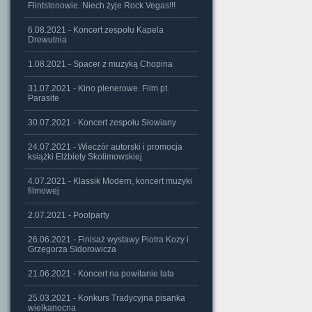
Flintstonowie. Niech żyje Rock Vegas!!!
6.08.2021 - Koncert zespołu Kapela
Drewutnia
1.08.2021 - Spacer z muzyką Chopina
31.07.2021 - Kino plenerowe. Film pt.
Parasite
30.07.2021 - Koncert zespołu Słowiany
24.07.2021 - Wieczór autorski i promocja
książki Elżbiety Skolimowskiej
4.07.2021 - Klassik Modern, koncert muzyki
filmowej
2.07.2021 - Poolparty
26.06.2021 - Finisaż wystawy Piotra Kozy i
Grzegorza Sidorowicza
21.06.2021 - Koncert na powitanie lata
25.03.2021 - Konkurs Tradycyjna pisanka
wielkanocna