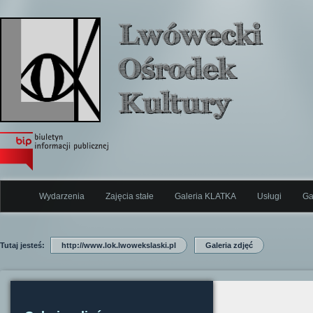
Wydarzenia
Zajęcia stałe
Galeria KLATKA
Usługi
Ga
Tutaj jesteś:
http://www.lok.lwowekslaski.pl
Galeria zdjęć