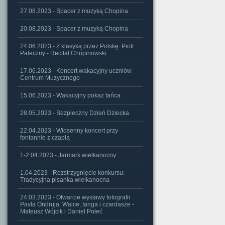
27.08.2023 - Spacer z muzyką Chopina
20.08.2023 - Spacer z muzyką Chopina
24.06.2023 - Z klasyką przez Polskę. Piotr
Paleczny - Recital Chopinowski
17.06.2023 - Koncert wakacyjny uczniów
Centrum Muzycznego
15.06.2023 - Wakacyjny pokaz tańca
28.05.2023 - Bezpieczny Dzień Dziecka
22.04.2023 - Wiosenny koncert przy
fontannie z czaplą
1-2.04.2023 - Jarmark wielkanocny
1.04.2023 - Rozstrzygnięcie konkursu:
Tradycyjna pisanka wielkanocna
24.03.2023 - Otwarcie wystawy fotografii
Pavla Ondruja. Walce, tanga i czardasze -
Mateusz Wójcik i Daniel Połeć