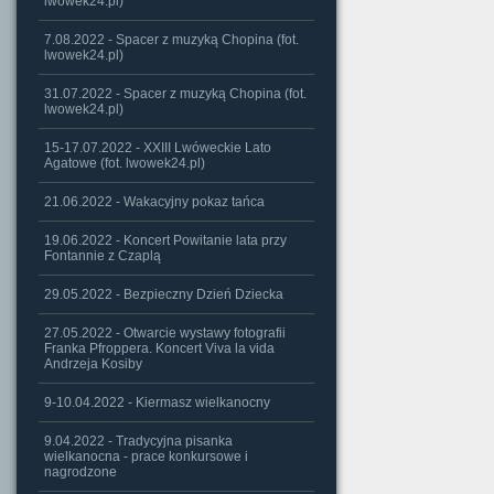
lwowek24.pl)
7.08.2022 - Spacer z muzyką Chopina (fot.
lwowek24.pl)
31.07.2022 - Spacer z muzyką Chopina (fot.
lwowek24.pl)
15-17.07.2022 - XXIII Lwóweckie Lato
Agatowe (fot. lwowek24.pl)
21.06.2022 - Wakacyjny pokaz tańca
19.06.2022 - Koncert Powitanie lata przy
Fontannie z Czaplą
29.05.2022 - Bezpieczny Dzień Dziecka
27.05.2022 - Otwarcie wystawy fotografii
Franka Pfroppera. Koncert Viva la vida
Andrzeja Kosiby
9-10.04.2022 - Kiermasz wielkanocny
9.04.2022 - Tradycyjna pisanka
wielkanocna - prace konkursowe i
nagrodzone