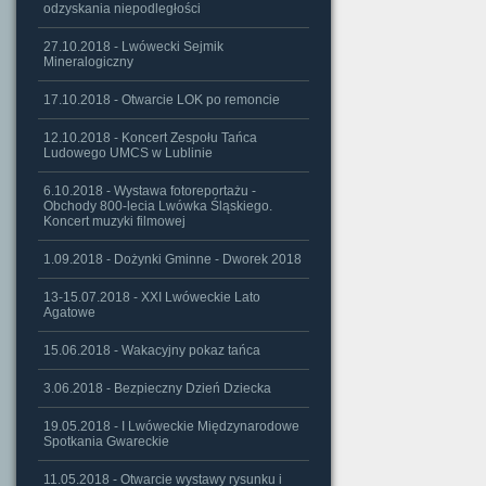
odzyskania niepodległości
27.10.2018 - Lwówecki Sejmik
Mineralogiczny
17.10.2018 - Otwarcie LOK po remoncie
12.10.2018 - Koncert Zespołu Tańca
Ludowego UMCS w Lublinie
6.10.2018 - Wystawa fotoreportażu -
Obchody 800-lecia Lwówka Śląskiego.
Koncert muzyki filmowej
1.09.2018 - Dożynki Gminne - Dworek 2018
13-15.07.2018 - XXI Lwóweckie Lato
Agatowe
15.06.2018 - Wakacyjny pokaz tańca
3.06.2018 - Bezpieczny Dzień Dziecka
19.05.2018 - I Lwóweckie Międzynarodowe
Spotkania Gwareckie
11.05.2018 - Otwarcie wystawy rysunku i