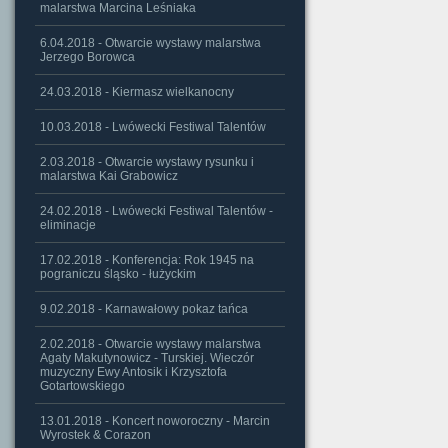
malarstwa Marcina Leśniaka
6.04.2018 - Otwarcie wystawy malarstwa
Jerzego Borowca
24.03.2018 - Kiermasz wielkanocny
10.03.2018 - Lwówecki Festiwal Talentów
2.03.2018 - Otwarcie wystawy rysunku i
malarstwa Kai Grabowicz
24.02.2018 - Lwówecki Festiwal Talentów -
eliminacje
17.02.2018 - Konferencja: Rok 1945 na
pograniczu śląsko - łużyckim
9.02.2018 - Karnawałowy pokaz tańca
2.02.2018 - Otwarcie wystawy malarstwa
Agaty Makutynowicz - Turskiej. Wieczór
muzyczny Ewy Antosik i Krzysztofa
Gotartowskiego
13.01.2018 - Koncert noworoczny - Marcin
Wyrostek & Corazon