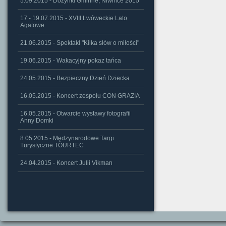
5.09.2015 - Dożynki Gminne, Niwnice 2015
17 - 19.07.2015 - XVIII Lwóweckie Lato
Agatowe
21.06.2015 - Spektakl "Kilka słów o miłości"
19.06.2015 - Wakacyjny pokaz tańca
24.05.2015 - Bezpieczny Dzień Dziecka
16.05.2015 - Koncert zespołu CON GRAZIA
16.05.2015 - Otwarcie wystawy fotografii
Anny Domki
8.05.2015 - Mędzynarodowe Targi
Turystyczne TOURTEC
24.04.2015 - Koncert Julii Vikman