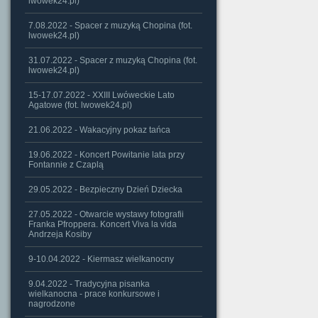
lwowek24.pl)
7.08.2022 - Spacer z muzyką Chopina (fot.
lwowek24.pl)
31.07.2022 - Spacer z muzyką Chopina (fot.
lwowek24.pl)
15-17.07.2022 - XXIII Lwóweckie Lato
Agatowe (fot. lwowek24.pl)
21.06.2022 - Wakacyjny pokaz tańca
19.06.2022 - Koncert Powitanie lata przy
Fontannie z Czaplą
29.05.2022 - Bezpieczny Dzień Dziecka
27.05.2022 - Otwarcie wystawy fotografii
Franka Pfroppera. Koncert Viva la vida
Andrzeja Kosiby
9-10.04.2022 - Kiermasz wielkanocny
9.04.2022 - Tradycyjna pisanka
wielkanocna - prace konkursowe i
nagrodzone