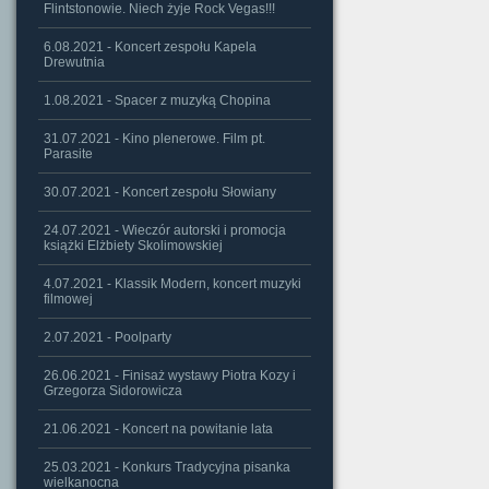
Flintstonowie. Niech żyje Rock Vegas!!!
6.08.2021 - Koncert zespołu Kapela
Drewutnia
1.08.2021 - Spacer z muzyką Chopina
31.07.2021 - Kino plenerowe. Film pt.
Parasite
30.07.2021 - Koncert zespołu Słowiany
24.07.2021 - Wieczór autorski i promocja
książki Elżbiety Skolimowskiej
4.07.2021 - Klassik Modern, koncert muzyki
filmowej
2.07.2021 - Poolparty
26.06.2021 - Finisaż wystawy Piotra Kozy i
Grzegorza Sidorowicza
21.06.2021 - Koncert na powitanie lata
25.03.2021 - Konkurs Tradycyjna pisanka
wielkanocna