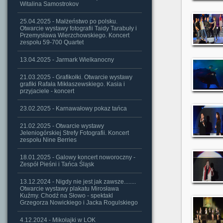
Witalina Samostrokov
25.04.2025 - Małżeństwo po polsku.
Otwarcie wystawy fotografii Taidy Tarabuły i
Przemysława Wierzchowskiego. Koncert
zespołu 59-700 Quartet
13.04.2025 - Jarmark Wielkanocny
21.03.2025 - Grafikołki. Otwarcie wystawy
grafiki Rafała Mikłaszewskiego. Kasia i
przyjaciele - koncert
23.02.2025 - Karnawałowy pokaz tańca
21.02.2025 - Otwarcie wystawy
Jeleniogórskiej Strefy Fotografii. Koncert
zespołu Nine Berries
18.01.2025 - Galowy koncert noworoczny -
Zespół Pieśni i Tańca Śląsk
13.12.2024 - Nigdy nie jest jak zawsze........
Otwarcie wystawy plakatu Mirosława
Kuźmy. Chodź na Słowo - spektakl
Grzegorza Nowickiego i Jacka Rogulskiego
4.12.2024 - Mikołajki w LOK