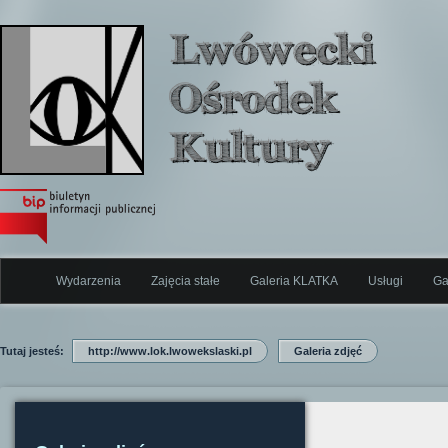
Wydarzenia
Zajęcia stałe
Galeria KLATKA
Usługi
Ga
Tutaj jesteś:
http://www.lok.lwowekslaski.pl
Galeria zdjęć