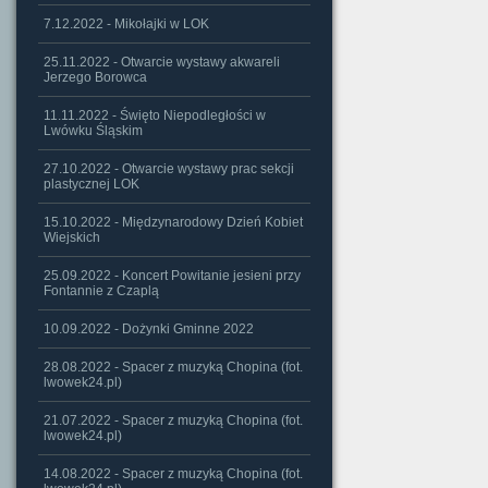
7.12.2022 - Mikołajki w LOK
25.11.2022 - Otwarcie wystawy akwareli
Jerzego Borowca
11.11.2022 - Święto Niepodległości w
Lwówku Śląskim
27.10.2022 - Otwarcie wystawy prac sekcji
plastycznej LOK
15.10.2022 - Międzynarodowy Dzień Kobiet
Wiejskich
25.09.2022 - Koncert Powitanie jesieni przy
Fontannie z Czaplą
10.09.2022 - Dożynki Gminne 2022
28.08.2022 - Spacer z muzyką Chopina (fot.
lwowek24.pl)
21.07.2022 - Spacer z muzyką Chopina (fot.
lwowek24.pl)
14.08.2022 - Spacer z muzyką Chopina (fot.