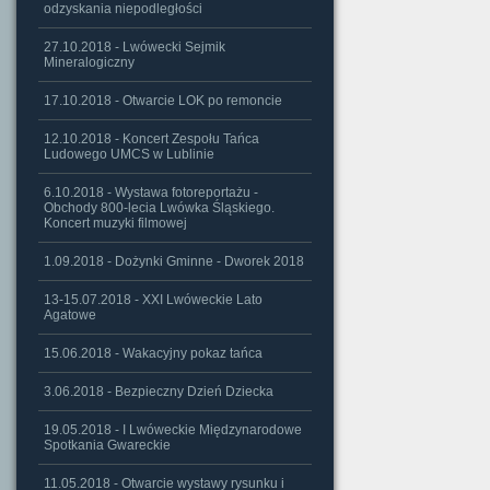
odzyskania niepodległości
27.10.2018 - Lwówecki Sejmik
Mineralogiczny
17.10.2018 - Otwarcie LOK po remoncie
12.10.2018 - Koncert Zespołu Tańca
Ludowego UMCS w Lublinie
6.10.2018 - Wystawa fotoreportażu -
Obchody 800-lecia Lwówka Śląskiego.
Koncert muzyki filmowej
1.09.2018 - Dożynki Gminne - Dworek 2018
13-15.07.2018 - XXI Lwóweckie Lato
Agatowe
15.06.2018 - Wakacyjny pokaz tańca
3.06.2018 - Bezpieczny Dzień Dziecka
19.05.2018 - I Lwóweckie Międzynarodowe
Spotkania Gwareckie
11.05.2018 - Otwarcie wystawy rysunku i