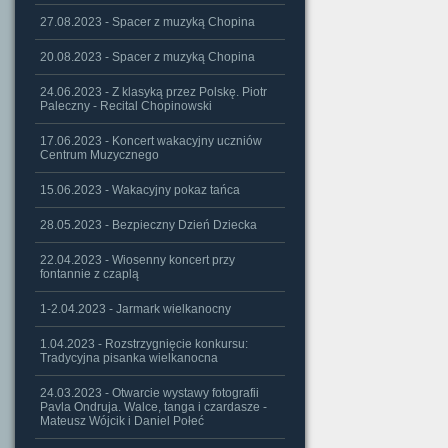
27.08.2023 - Spacer z muzyką Chopina
20.08.2023 - Spacer z muzyką Chopina
24.06.2023 - Z klasyką przez Polskę. Piotr
Paleczny - Recital Chopinowski
17.06.2023 - Koncert wakacyjny uczniów
Centrum Muzycznego
15.06.2023 - Wakacyjny pokaz tańca
28.05.2023 - Bezpieczny Dzień Dziecka
22.04.2023 - Wiosenny koncert przy
fontannie z czaplą
1-2.04.2023 - Jarmark wielkanocny
1.04.2023 - Rozstrzygnięcie konkursu:
Tradycyjna pisanka wielkanocna
24.03.2023 - Otwarcie wystawy fotografii
Pavla Ondruja. Walce, tanga i czardasze -
Mateusz Wójcik i Daniel Połeć