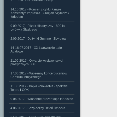
27.10.2017 - Halloween Party
14.10.2017 - Koncert z cyklu Książę
Konstantyn zaprasza - Gracjan Szymczak -
fortepian
9.09.2017 - Piknik Historyczny - 800 lat
Lwówka Śląskiego
2.09.2017 - Dożynki Gminne - Zbylutów
14-16.07.2017 - XX Lwóweckie Lato
Agatowe
21.06.2017 - Otwarcie wystawy sekcji
plastycznych LOK
17.06.2017 - Wiosenny koncert uczniów
Centrum Muzycznego
11.06.2017 - Bajka kołowrotka - spektakl
Teatru LOOK
9.06.2017 - Wiosenne prezentacje taneczne
4.06.2017 - Bezpieczny Dzień Dziecka