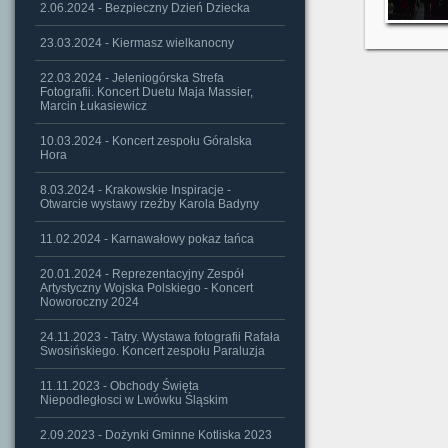
2.06.2024 - Bezpieczny Dzień Dziecka
23.03.2024 - Kiermasz wielkanocny
22.03.2024 - Jeleniogórska Strefa
Fotografii. Koncert Duetu Maja Massier,
Marcin Łukasiewicz
10.03.2024 - Koncert zespołu Góralska
Hora
8.03.2024 - Krakowskie Inspiracje -
Otwarcie wystawy rzeźby Karola Badyny
11.02.2024 - Karnawałowy pokaz tańca
20.01.2024 - Reprezentacyjny Zespół
Artystyczny Wojska Polskiego - Koncert
Noworoczny 2024
24.11.2023 - Tatry. Wystawa fotografii Rafała
Swosińskiego. Koncert zespołu Paraluzja
11.11.2023 - Obchody Święta
Niepodległosci w Lwówku Śląskim
2.09.2023 - Dożynki Gminne Kotliska 2023