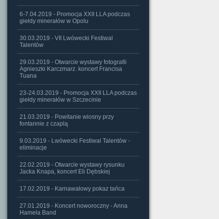
6-7.04.2019 - Promocja XXII LLA podczas
giełdy minerałów w Opolu
30.03.2019 - VII Lwówecki Festiwal
Talentów
29.03.2019 - Otwarcie wystawy fotografii
Agnieszki Karczmarz. koncert Francisa
Tuana
23-24.03.2019 - Promocja XXII LLA podczas
giełdy minerałów w Szczecinie
21.03.2019 - Powitanie wiosny przy
fontannie z czaplą
9.03.2019 - Lwówecki Festiwal Talentów -
eliminacje
22.02.2019 - Otwarcie wystawy rysunku
Jacka Knapa, koncert Eli Dębskiej
17.02.2019 - Karnawałowy pokaz tańca
27.01.2019 - Koncert noworoczny - Anna
Hamela Band