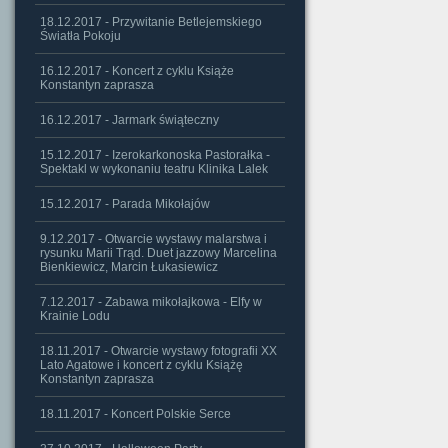
18.12.2017 - Przywitanie Betlejemskiego
Światła Pokoju
16.12.2017 - Koncert z cyklu Książe
Konstantyn zaprasza
16.12.2017 - Jarmark świąteczny
15.12.2017 - Izerokarkonoska Pastorałka -
Spektakl w wykonaniu teatru Klinika Lalek
15.12.2017 - Parada Mikołajów
9.12.2017 - Otwarcie wystawy malarstwa i
rysunku Marii Trąd. Duet jazzowy Marcelina
Bienkiewicz, Marcin Łukasiewicz
7.12.2017 - Zabawa mikołajkowa - Elfy w
Krainie Lodu
18.11.2017 - Otwarcie wystawy fotografii XX
Lato Agatowe i koncert z cyklu Książę
Konstantyn zaprasza
18.11.2017 - Koncert Polskie Serce