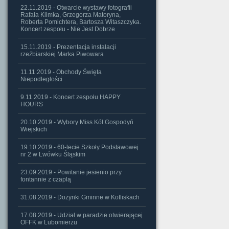
22.11.2019 - Otwarcie wystawy fotografii
Rafała Klimka, Grzegorza Matoryna,
Roberta Pomichtera, Bartosza Witaszczyka.
Koncert zespołu - Nie Jest Dobrze
15.11.2019 - Prezentacja instalacji
rzeźbiarskiej Marka Piwowara
11.11.2019 - Obchody Święta
Niepodległości
9.11.2019 - Koncert zespołu HAPPY
HOURS
20.10.2019 - Wybory Miss Kół Gospodyń
Wiejskich
19.10.2019 - 60-lecie Szkoły Podstawowej
nr 2 w Lwówku Śląskim
23.09.2019 - Powitanie jesienio przy
fontannie z czaplą
31.08.2019 - Dożynki Gminne w Kotliskach
17.08.2019 - Udział w paradzie otwierającej
OFFK w Lubomierzu