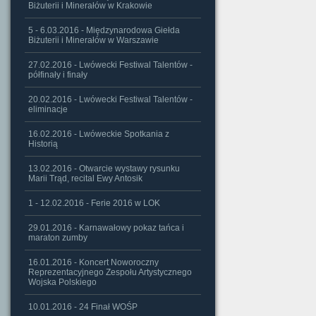
Biżuterii i Minerałów w Krakowie
5 - 6.03.2016 - Międzynarodowa Giełda
Biżuterii i Minerałów w Warszawie
27.02.2016 - Lwówecki Festiwal Talentów -
półfinały i finały
20.02.2016 - Lwówecki Festiwal Talentów -
eliminacje
16.02.2016 - Lwóweckie Spotkania z
Historią
13.02.2016 - Otwarcie wystawy rysunku
Marii Trąd, recital Ewy Antosik
1 - 12.02.2016 - Ferie 2016 w LOK
29.01.2016 - Karnawałowy pokaz tańca i
maraton zumby
16.01.2016 - Koncert Noworoczny
Reprezentacyjnego Zespołu Artystycznego
Wojska Polskiego
10.01.2016 - 24 Finał WOŚP