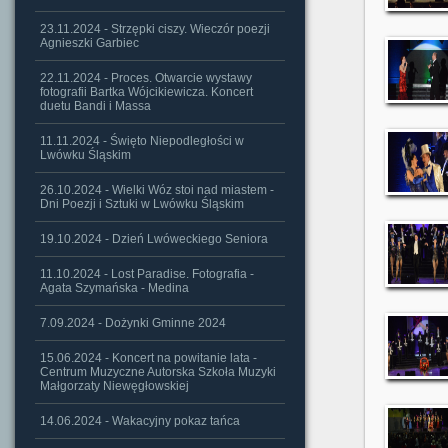
23.11.2024 - Strzępki ciszy. Wieczór poezji
Agnieszki Garbiec
22.11.2024 - Proces. Otwarcie wystawy
fotografii Bartka Wójcikiewicza. Koncert
duetu Bandi i Massa
11.11.2024 - Święto Niepodległości w
Lwówku Śląskim
26.10.2024 - Wielki Wóz stoi nad miastem -
Dni Poezji i Sztuki w Lwówku Śląskim
19.10.2024 - Dzień Lwóweckiego Seniora
11.10.2024 - Lost Paradise. Fotografia -
Agata Szymańska - Medina
7.09.2024 - Dożynki Gminne 2024
15.06.2024 - Koncert na powitanie lata -
Centrum Muzyczne Autorska Szkoła Muzyki
Małgorzaty Niewęgłowskiej
14.06.2024 - Wakacyjny pokaz tańca