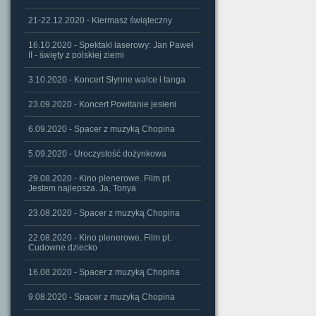
21-22.12.2020 - Kiermasz świąteczny
16.10.2020 - Spektakl laserowy: Jan Paweł
II - święty z polskiej ziemi
3.10.2020 - Koncert Słynne walce i tanga
23.09.2020 - Koncert Powitanie jesieni
6.09.2020 - Spacer z muzyką Chopina
5.09.2020 - Uroczystość dożynkowa
29.08.2020 - Kino plenerowe. Film pt.
Jestem najlepsza. Ja, Tonya
23.08.2020 - Spacer z muzyką Chopina
22.08.2020 - Kino plenerowe. Film pt.
Cudowne dziecko
16.08.2020 - Spacer z muzyką Chopina
9.08.2020 - Spacer z muzyką Chopina