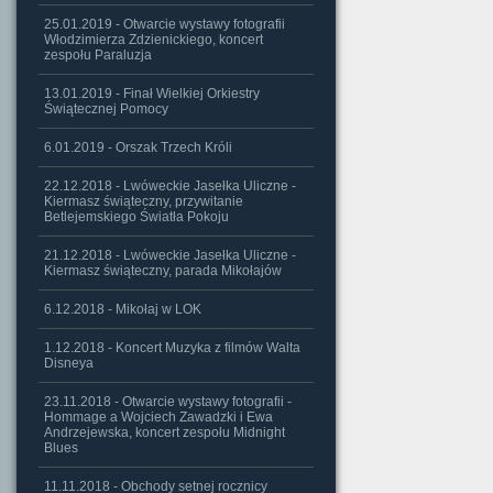
25.01.2019 - Otwarcie wystawy fotografii
Włodzimierza Zdzienickiego, koncert
zespołu Paraluzja
13.01.2019 - Finał Wielkiej Orkiestry
Świątecznej Pomocy
6.01.2019 - Orszak Trzech Króli
22.12.2018 - Lwóweckie Jasełka Uliczne -
Kiermasz świąteczny, przywitanie
Betlejemskiego Światła Pokoju
21.12.2018 - Lwóweckie Jasełka Uliczne -
Kiermasz świąteczny, parada Mikołajów
6.12.2018 - Mikołaj w LOK
1.12.2018 - Koncert Muzyka z filmów Walta
Disneya
23.11.2018 - Otwarcie wystawy fotografii -
Hommage a Wojciech Zawadzki i Ewa
Andrzejewska, koncert zespołu Midnight
Blues
11.11.2018 - Obchody setnej rocznicy