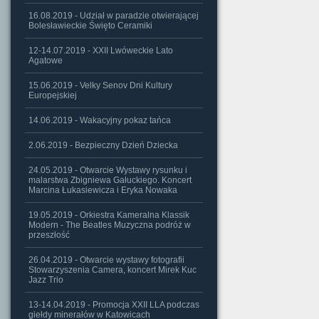
16.08.2019 - Udział w paradzie otwierającej
Bolesławieckie Święto Ceramiki
12-14.07.2019 - XXII Lwóweckie Lato
Agatowe
15.06.2019 - Velky Senov Dni Kultury
Europejskiej
14.06.2019 - Wakacyjny pokaz tańca
2.06.2019 - Bezpieczny Dzień Dziecka
24.05.2019 - Otwarcie Wystawy rysunku i
malarstwa Zbigniewa Gałuckiego. Koncert
Marcina Łukasiewicza i Eryka Nowaka
19.05.2019 - Orkiestra Kameralna Klassik
Modern - The Beatles Muzyczna podróż w
przeszłość
26.04.2019 - Otwarcie wystawy fotografii
Stowarzyszenia Camera, koncert Mirek Kuc
Jazz Trio
13-14.04.2019 - Promocja XXII LLA podczas
giełdy minerałów w Katowicach