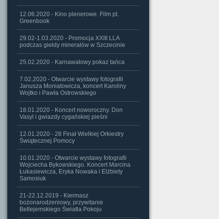
12.06.2020 - Kino plenerowe. Film pt.
Greenbook
29.02-1.03.2020 - Promocja XXIII LLA
podczas giełdy minerałów w Szczecinie
25.02.2020 - Karnawałowy pokaz tańca
7.02.2020 - Otwarcie wystawy fotografii
Janusza Moniatowicza, koncert Karoliny
Wojtko i Pawła Ostrowskiego
18.01.2020 - Koncert noworoczny. Don
Vasyl i gwiazdy cygańskiej pieśni
12.01.2020 - 28 Finał Wielkiej Orkiestry
Świątecznej Pomocy
10.01.2020 - Otwarcie wystawy fotografii
Wojciecha Bykowskiego. Koncert Marcina
Łukasiewicza, Eryka Nowaka i Elżbiety
Samosiuk
21-22.12.2019 - Kiermasz
bożonarodzeniowy, przywitanie
Betlejemskiego Światła Pokoju