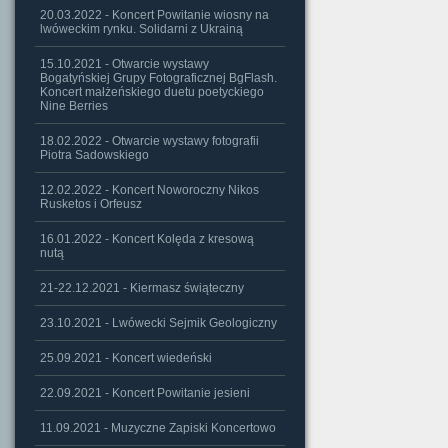
20.03.2022 - Koncert Powitanie wiosny na
lwóweckim rynku. Solidarni z Ukrainą
15.10.2021 - Otwarcie wystawy
Bogatyńskiej Grupy Fotograficznej BgFlash.
Koncert małżeńskiego duetu poetyckiego
Nine Berries
18.02.2022 - Otwarcie wystawy fotografii
Piotra Sadowskiego
12.02.2022 - Koncert Noworoczny Nikos
Rusketos i Orfeusz
16.01.2022 - Koncert Kolęda z kresową
nutą
21-22.12.2021 - Kiermasz świąteczny
23.10.2021 - Lwówecki Sejmik Geologiczny
25.09.2021 - Koncert wiedeński
22.09.2021 - Koncert Powitanie jesieni
11.09.2021 - Muzyczne Zapiski Koncertowo