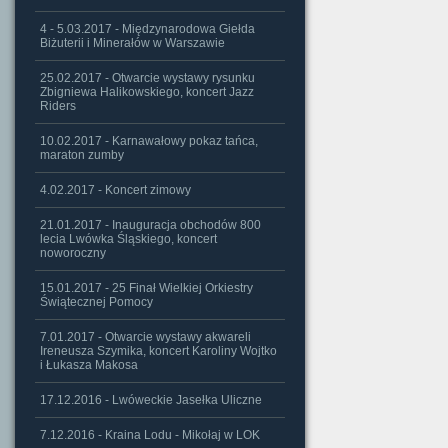
4 - 5.03.2017 - Międzynarodowa Giełda
Biżuterii i Minerałów w Warszawie
25.02.2017 - Otwarcie wystawy rysunku
Zbigniewa Halikowskiego, koncert Jazz
Riders
10.02.2017 - Karnawałowy pokaz tańca,
maraton zumby
4.02.2017 - Koncert zimowy
21.01.2017 - Inauguracja obchodów 800
lecia Lwówka Śląskiego, koncert
noworoczny
15.01.2017 - 25 Finał Wielkiej Orkiestry
Świątecznej Pomocy
7.01.2017 - Otwarcie wystawy akwareli
Ireneusza Szymika, koncert Karoliny Wojtko
i Łukasza Makosa
17.12.2016 - Lwóweckie Jasełka Uliczne
7.12.2016 - Kraina Lodu - Mikołaj w LOK