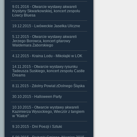
9.01.2016 - Otwarcie wystawy akwareli
Krystyny Skwarkowskiej, koncert zespołu
Łowcy Bluesa
19.12.2015 - Lwóweckie Jasełka Uliczne
5.12.2015 - Otwarcie wystawy akwareli
Jerzego Borowca, koncert gitarowy
Waldemara Zaborskiego
4.12.2015 - Kraina Lodu - Mikołajki w LOK
14.11.2015 - Otwarcie wystawy rysunku
Tadeusza Suskiego, koncert zespołu Castle
Dreams
8.11.2015 - Zdolny Powiat zDolnego Śląska
30.10.2015 - Halloween Party
10.10.2015 - Otwarcie wystawy akwareli
Kazimierza Wysockiego, Wieczór z tangiem
w "Klatce"
9.10.2015 - Dni Poezji i Sztuki