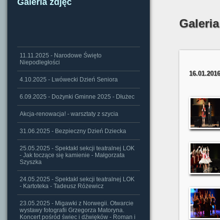
Galeria zdjęć
Galeria
11.11.2025 - Narodowe Święto
Niepodległości
16.01.201
4.10.2025 - Lwówecki Dzień Seniora
6.09.2025 - Dożynki Gminne 2025 - Dłużec
Akcja-renowacja! - warsztaty z szycia
31.06.2025 - Bezpieczny Dzień Dziecka
25.05.2025 - Spektakl sekcji teatralnej LOK
- Jak toczące się kamienie - Małgorzata
Szyszka
24.05.2025 - Spektakl sekcji teatralnej LOK
- Kartoteka - Tadeusz Różewicz
23.05.2025 - Migawki z Norwegii. Otwarcie
wystawy fotografii Grzegorza Matoryna.
Koncert pośród świec i dźwięków - Roman i