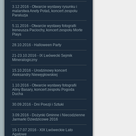
3.12.2016 - Otwarcie wystawy rysunku i
malarstwa Anety Potaś, koncert zespołu
Paraluzja
5.11.2016 - Otwarcie wystawy fotografii
Ireneusza Paciochy, koncert zespołu Morte
Plays
28.10.2016 - Halloween Party
21-23.10.2016 - IX Lwówecki Sejmik
Mineralogiczny
15.10.2016 - Urodzinowy koncert
Aleksandry Niewęgłowskiej
1.10.2016 - Otwarcie wystawy fotografii
Aliny Basary, koncert zespołu Pogoda
Ducha
30.09.2016 - Dni Poezji i Sztuki
3.09.2016 - Dożynki Gminne i Niecodzienne
Jarmarki Dziedzicowe 2016
15-17.07.2016 - XIX Lwóweckie Lato
Agatowe