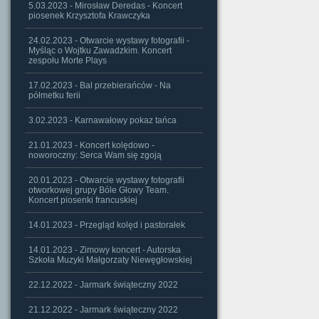
5.03.2023 - Mirosław Deredas - Koncert
piosenek Krzysztofa Krawczyka
24.02.2023 - Otwarcie wystawy fotografii -
Myśląc o Wojtku Zawadzkim. Koncert
zespołu Morte Plays
17.02.2023 - Bal przebierańców - Na
półmetku ferii
3.02.2023 - Karnawałowy pokaz tańca
21.01.2023 - Koncert kolędowo -
noworoczny: Serca Wam się zgoją
20.01.2023 - Otwarcie wystawy fotografii
otworkowej grupy Bóle Głowy Team.
Koncert piosenki francuskiej
14.01.2023 - Przegląd kolęd i pastorałek
14.01.2023 - Zimowy koncert - Autorska
Szkoła Muzyki Małgorzaty Niewęgłowskiej
22.12.2022 - Jarmark świąteczny 2022
21.12.2022 - Jarmark świąteczny 2022