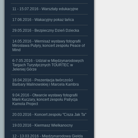
11 - 15.07.2016 - Warsztaty edukacyjne
17.06.2016 - Wakacyjny pokaz tańca
29.05.2016 - Bezpieczny Dzień Dziecka
14.05.2016 - Wernisaż wystawy fotografii
Mirosława Putyry, koncert zespołu Peace of
Mind
6-7.05.2016 - Udział w Międzynarodowych
Targach Turystycznych TOURTEC w
Jeleniej Górze
16.04.2016 - Prezentacja twórczości
Barbary Malinowskiej i Marcela Kambra
9.04.2016 - Otwarcie wystawy fotografii
Marii Kuczary, koncert zespołu Patrycja
Kamola Project
20.03.2016 - Koncert zespołu "Cisza Jak Ta"
19.03.2016 - Kiermasz Wielkanocny
12 - 13.03.2016 - Międzynarodowa Giełda