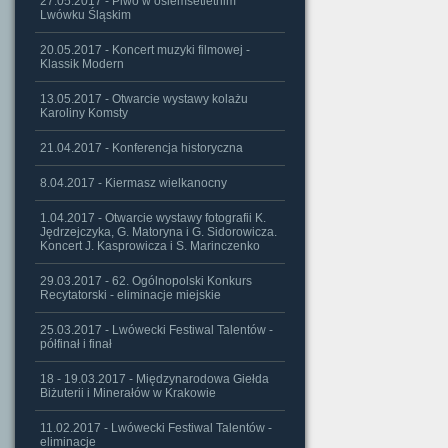
27.05.2017 - Piwo w osiemsetletnim
Lwówku Śląskim
20.05.2017 - Koncert muzyki filmowej -
Klassik Modern
13.05.2017 - Otwarcie wystawy kolażu
Karoliny Komsty
21.04.2017 - Konferencja historyczna
8.04.2017 - Kiermasz wielkanocny
1.04.2017 - Otwarcie wystawy fotografii K.
Jędrzejczyka, G. Matoryna i G. Sidorowicza.
Koncert J. Kasprowicza i S. Marinczenko
29.03.2017 - 62. Ogólnopolski Konkurs
Recytatorski - eliminacje miejskie
25.03.2017 - Lwówecki Festiwal Talentów -
półfinał i finał
18 - 19.03.2017 - Międzynarodowa Giełda
Biżuterii i Minerałów w Krakowie
11.02.2017 - Lwówecki Festiwal Talentów -
eliminacje