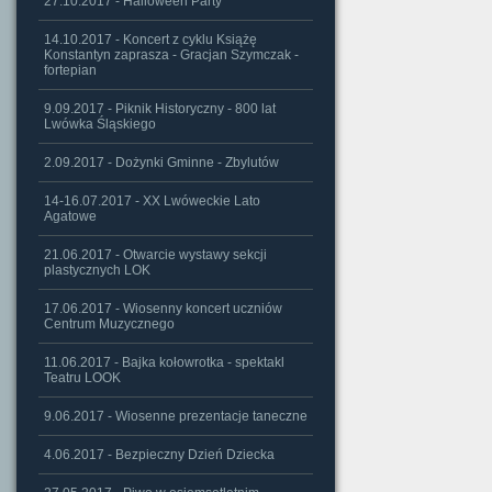
27.10.2017 - Halloween Party
14.10.2017 - Koncert z cyklu Książę
Konstantyn zaprasza - Gracjan Szymczak -
fortepian
9.09.2017 - Piknik Historyczny - 800 lat
Lwówka Śląskiego
2.09.2017 - Dożynki Gminne - Zbylutów
14-16.07.2017 - XX Lwóweckie Lato
Agatowe
21.06.2017 - Otwarcie wystawy sekcji
plastycznych LOK
17.06.2017 - Wiosenny koncert uczniów
Centrum Muzycznego
11.06.2017 - Bajka kołowrotka - spektakl
Teatru LOOK
9.06.2017 - Wiosenne prezentacje taneczne
4.06.2017 - Bezpieczny Dzień Dziecka