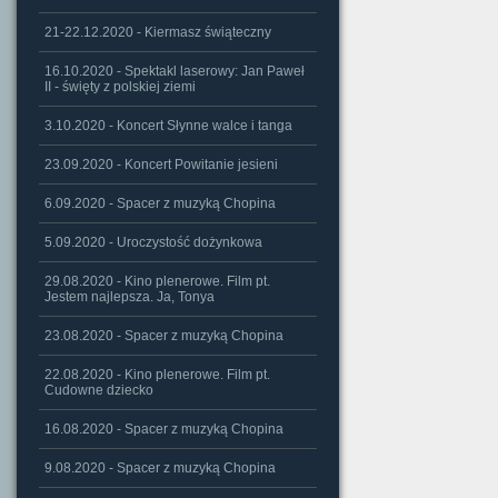
21-22.12.2020 - Kiermasz świąteczny
16.10.2020 - Spektakl laserowy: Jan Paweł
II - święty z polskiej ziemi
3.10.2020 - Koncert Słynne walce i tanga
23.09.2020 - Koncert Powitanie jesieni
6.09.2020 - Spacer z muzyką Chopina
5.09.2020 - Uroczystość dożynkowa
29.08.2020 - Kino plenerowe. Film pt.
Jestem najlepsza. Ja, Tonya
23.08.2020 - Spacer z muzyką Chopina
22.08.2020 - Kino plenerowe. Film pt.
Cudowne dziecko
16.08.2020 - Spacer z muzyką Chopina
9.08.2020 - Spacer z muzyką Chopina