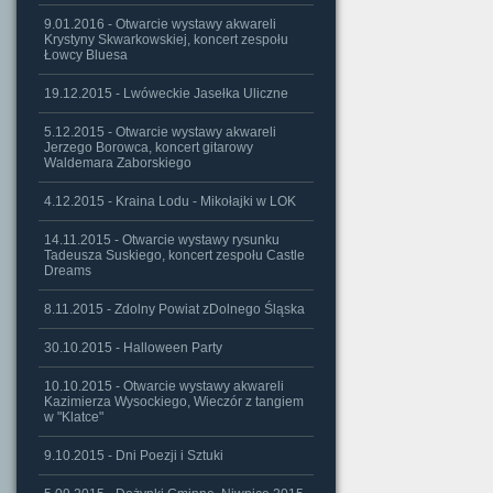
9.01.2016 - Otwarcie wystawy akwareli
Krystyny Skwarkowskiej, koncert zespołu
Łowcy Bluesa
19.12.2015 - Lwóweckie Jasełka Uliczne
5.12.2015 - Otwarcie wystawy akwareli
Jerzego Borowca, koncert gitarowy
Waldemara Zaborskiego
4.12.2015 - Kraina Lodu - Mikołajki w LOK
14.11.2015 - Otwarcie wystawy rysunku
Tadeusza Suskiego, koncert zespołu Castle
Dreams
8.11.2015 - Zdolny Powiat zDolnego Śląska
30.10.2015 - Halloween Party
10.10.2015 - Otwarcie wystawy akwareli
Kazimierza Wysockiego, Wieczór z tangiem
w "Klatce"
9.10.2015 - Dni Poezji i Sztuki