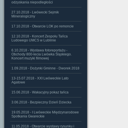
odzyskania niepodległości
27.10.2018 - Lwówecki Sejmik
Mineralogiczny
17.10.2018 - Otwarcie LOK po remoncie
12.10.2018 - Koncert Zespołu Tańca
Ludowego UMCS w Lublinie
6.10.2018 - Wystawa fotoreportażu -
Obchody 800-lecia Lwówka Śląskiego.
Koncert muzyki filmowej
1.09.2018 - Dożynki Gminne - Dworek 2018
13-15.07.2018 - XXI Lwóweckie Lato
Agatowe
15.06.2018 - Wakacyjny pokaz tańca
3.06.2018 - Bezpieczny Dzień Dziecka
19.05.2018 - I Lwóweckie Międzynarodowe
Spotkania Gwareckie
11.05.2018 - Otwarcie wystawy rysunku i