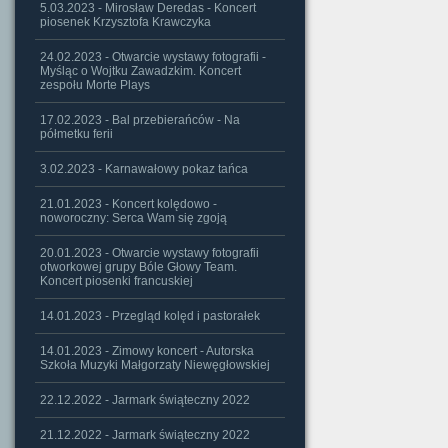
5.03.2023 - Mirosław Deredas - Koncert
piosenek Krzysztofa Krawczyka
24.02.2023 - Otwarcie wystawy fotografii -
Myśląc o Wojtku Zawadzkim. Koncert
zespołu Morte Plays
17.02.2023 - Bal przebierańców - Na
półmetku ferii
3.02.2023 - Karnawałowy pokaz tańca
21.01.2023 - Koncert kolędowo -
noworoczny: Serca Wam się zgoją
20.01.2023 - Otwarcie wystawy fotografii
otworkowej grupy Bóle Głowy Team.
Koncert piosenki francuskiej
14.01.2023 - Przegląd kolęd i pastorałek
14.01.2023 - Zimowy koncert - Autorska
Szkoła Muzyki Małgorzaty Niewęgłowskiej
22.12.2022 - Jarmark świąteczny 2022
21.12.2022 - Jarmark świąteczny 2022