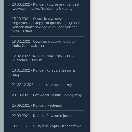
20.03.2022 - Koncert Powitanie wiosny na
lwóweckim rynku. Solidarni z Ukrainą
15.10.2021 - Otwarcie wystawy
Bogatyńskiej Grupy Fotograficznej BgFlash.
Koncert małżeńskiego duetu poetyckiego
Nine Berries
18.02.2022 - Otwarcie wystawy fotografii
Piotra Sadowskiego
12.02.2022 - Koncert Noworoczny Nikos
Rusketos i Orfeusz
16.01.2022 - Koncert Kolęda z kresową
nutą
21-22.12.2021 - Kiermasz świąteczny
23.10.2021 - Lwówecki Sejmik Geologiczny
25.09.2021 - Koncert wiedeński
22.09.2021 - Koncert Powitanie jesieni
11.09.2021 - Muzyczne Zapiski Koncertowo