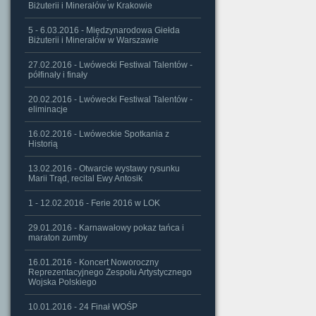
Biżuterii i Minerałów w Krakowie
5 - 6.03.2016 - Międzynarodowa Giełda
Biżuterii i Minerałów w Warszawie
27.02.2016 - Lwówecki Festiwal Talentów -
półfinały i finały
20.02.2016 - Lwówecki Festiwal Talentów -
eliminacje
16.02.2016 - Lwóweckie Spotkania z
Historią
13.02.2016 - Otwarcie wystawy rysunku
Marii Trąd, recital Ewy Antosik
1 - 12.02.2016 - Ferie 2016 w LOK
29.01.2016 - Karnawałowy pokaz tańca i
maraton zumby
16.01.2016 - Koncert Noworoczny
Reprezentacyjnego Zespołu Artystycznego
Wojska Polskiego
10.01.2016 - 24 Finał WOŚP