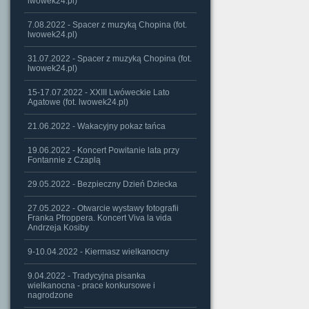
lwowek24.pl)
7.08.2022 - Spacer z muzyką Chopina (fot.
lwowek24.pl)
31.07.2022 - Spacer z muzyką Chopina (fot.
lwowek24.pl)
15-17.07.2022 - XXIII Lwóweckie Lato
Agatowe (fot. lwowek24.pl)
21.06.2022 - Wakacyjny pokaz tańca
19.06.2022 - Koncert Powitanie lata przy
Fontannie z Czaplą
29.05.2022 - Bezpieczny Dzień Dziecka
27.05.2022 - Otwarcie wystawy fotografii
Franka Pfroppera. Koncert Viva la vida
Andrzeja Kosiby
9-10.04.2022 - Kiermasz wielkanocny
9.04.2022 - Tradycyjna pisanka
wielkanocna - prace konkursowe i
nagrodzone