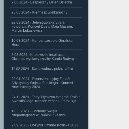
2.06.2024 - Bezpieczny Dzień Dziecka
23.03.2024 - Kiermasz wielkanocny
22.03.2024 - Jeleniogórska Strefa
Fotografii. Koncert Duetu Maja Massier,
Marcin Łukasiewicz
10.03.2024 - Koncert zespołu Góralska
Hora
8.03.2024 - Krakowskie Inspiracje -
Otwarcie wystawy rzeźby Karola Badyny
11.02.2024 - Karnawałowy pokaz tańca
20.01.2024 - Reprezentacyjny Zespół
Artystyczny Wojska Polskiego - Koncert
Noworoczny 2024
24.11.2023 - Tatry. Wystawa fotografii Rafała
Swosińskiego. Koncert zespołu Paraluzja
11.11.2023 - Obchody Święta
Niepodległosci w Lwówku Śląskim
2.09.2023 - Dożynki Gminne Kotliska 2023