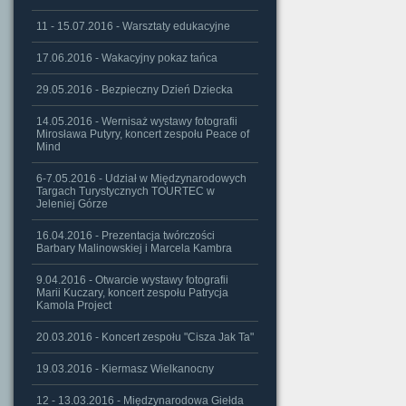
11 - 15.07.2016 - Warsztaty edukacyjne
17.06.2016 - Wakacyjny pokaz tańca
29.05.2016 - Bezpieczny Dzień Dziecka
14.05.2016 - Wernisaż wystawy fotografii
Mirosława Putyry, koncert zespołu Peace of
Mind
6-7.05.2016 - Udział w Międzynarodowych
Targach Turystycznych TOURTEC w
Jeleniej Górze
16.04.2016 - Prezentacja twórczości
Barbary Malinowskiej i Marcela Kambra
9.04.2016 - Otwarcie wystawy fotografii
Marii Kuczary, koncert zespołu Patrycja
Kamola Project
20.03.2016 - Koncert zespołu "Cisza Jak Ta"
19.03.2016 - Kiermasz Wielkanocny
12 - 13.03.2016 - Międzynarodowa Giełda