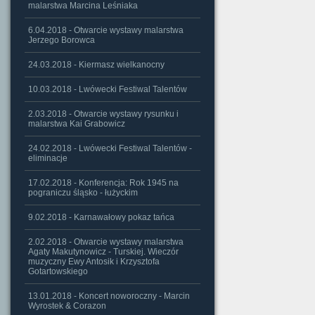
malarstwa Marcina Leśniaka
6.04.2018 - Otwarcie wystawy malarstwa
Jerzego Borowca
24.03.2018 - Kiermasz wielkanocny
10.03.2018 - Lwówecki Festiwal Talentów
2.03.2018 - Otwarcie wystawy rysunku i
malarstwa Kai Grabowicz
24.02.2018 - Lwówecki Festiwal Talentów -
eliminacje
17.02.2018 - Konferencja: Rok 1945 na
pograniczu śląsko - łużyckim
9.02.2018 - Karnawałowy pokaz tańca
2.02.2018 - Otwarcie wystawy malarstwa
Agaty Makutynowicz - Turskiej. Wieczór
muzyczny Ewy Antosik i Krzysztofa
Gotartowskiego
13.01.2018 - Koncert noworoczny - Marcin
Wyrostek & Corazon