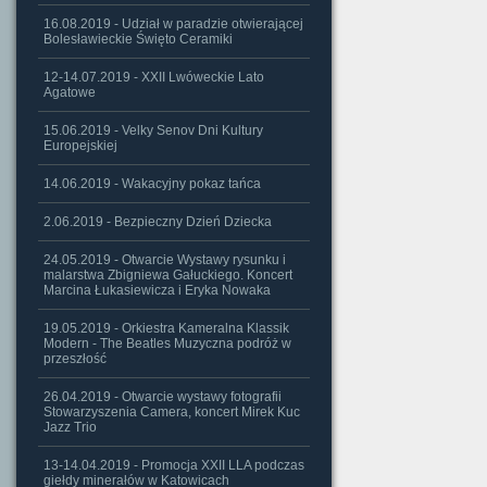
16.08.2019 - Udział w paradzie otwierającej
Bolesławieckie Święto Ceramiki
12-14.07.2019 - XXII Lwóweckie Lato
Agatowe
15.06.2019 - Velky Senov Dni Kultury
Europejskiej
14.06.2019 - Wakacyjny pokaz tańca
2.06.2019 - Bezpieczny Dzień Dziecka
24.05.2019 - Otwarcie Wystawy rysunku i
malarstwa Zbigniewa Gałuckiego. Koncert
Marcina Łukasiewicza i Eryka Nowaka
19.05.2019 - Orkiestra Kameralna Klassik
Modern - The Beatles Muzyczna podróż w
przeszłość
26.04.2019 - Otwarcie wystawy fotografii
Stowarzyszenia Camera, koncert Mirek Kuc
Jazz Trio
13-14.04.2019 - Promocja XXII LLA podczas
giełdy minerałów w Katowicach