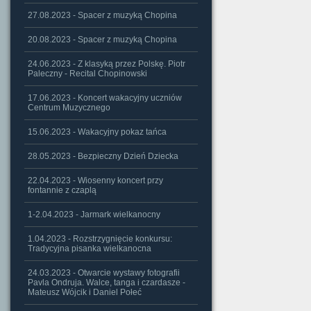
27.08.2023 - Spacer z muzyką Chopina
20.08.2023 - Spacer z muzyką Chopina
24.06.2023 - Z klasyką przez Polskę. Piotr
Paleczny - Recital Chopinowski
17.06.2023 - Koncert wakacyjny uczniów
Centrum Muzycznego
15.06.2023 - Wakacyjny pokaz tańca
28.05.2023 - Bezpieczny Dzień Dziecka
22.04.2023 - Wiosenny koncert przy
fontannie z czaplą
1-2.04.2023 - Jarmark wielkanocny
1.04.2023 - Rozstrzygnięcie konkursu:
Tradycyjna pisanka wielkanocna
24.03.2023 - Otwarcie wystawy fotografii
Pavla Ondruja. Walce, tanga i czardasze -
Mateusz Wójcik i Daniel Połeć