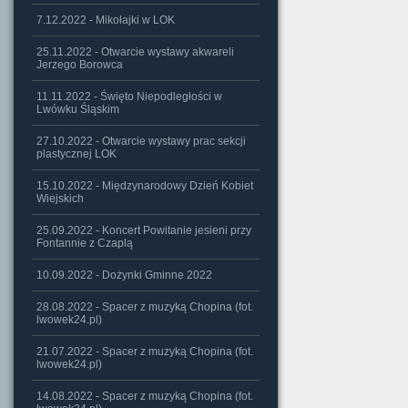
7.12.2022 - Mikołajki w LOK
25.11.2022 - Otwarcie wystawy akwareli
Jerzego Borowca
11.11.2022 - Święto Niepodległości w
Lwówku Śląskim
27.10.2022 - Otwarcie wystawy prac sekcji
plastycznej LOK
15.10.2022 - Międzynarodowy Dzień Kobiet
Wiejskich
25.09.2022 - Koncert Powitanie jesieni przy
Fontannie z Czaplą
10.09.2022 - Dożynki Gminne 2022
28.08.2022 - Spacer z muzyką Chopina (fot.
lwowek24.pl)
21.07.2022 - Spacer z muzyką Chopina (fot.
lwowek24.pl)
14.08.2022 - Spacer z muzyką Chopina (fot.