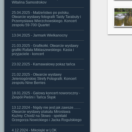
Witalina Samostrokov
25.04.2025 - Małżeństwo po polsku.
Otwarcie wystawy fotografii Taidy Tarabuły i
Przemysława Wierzchowskiego. Koncert
zespołu 59-700 Quartet
13.04.2025 - Jarmark Wielkanocny
21.03.2025 - Grafikołki. Otwarcie wystawy
grafiki Rafała Mikłaszewskiego. Kasia i
przyjaciele - koncert
23.02.2025 - Karnawałowy pokaz tańca
21.02.2025 - Otwarcie wystawy
Jeleniogórskiej Strefy Fotografii. Koncert
zespołu Nine Berries
18.01.2025 - Galowy koncert noworoczny -
Zespół Pieśni i Tańca Śląsk
13.12.2024 - Nigdy nie jest jak zawsze........
Otwarcie wystawy plakatu Mirosława
Kuźmy. Chodź na Słowo - spektakl
Grzegorza Nowickiego i Jacka Rogulskiego
4.12.2024 - Mikołajki w LOK