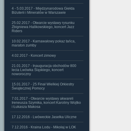
4 - 5.03.2017 - Międzynarodowa Giełda
Biżuterii i Minerałów w Warszawie
25.02.2017 - Otwarcie wystawy rysunku
Zbigniewa Halikowskiego, koncert Jazz
Riders
10.02.2017 - Karnawałowy pokaz tańca,
maraton zumby
4.02.2017 - Koncert zimowy
21.01.2017 - Inauguracja obchodów 800
lecia Lwówka Śląskiego, koncert
noworoczny
15.01.2017 - 25 Finał Wielkiej Orkiestry
Świątecznej Pomocy
7.01.2017 - Otwarcie wystawy akwareli
Ireneusza Szymika, koncert Karoliny Wojtko
i Łukasza Makosa
17.12.2016 - Lwóweckie Jasełka Uliczne
7.12.2016 - Kraina Lodu - Mikołaj w LOK