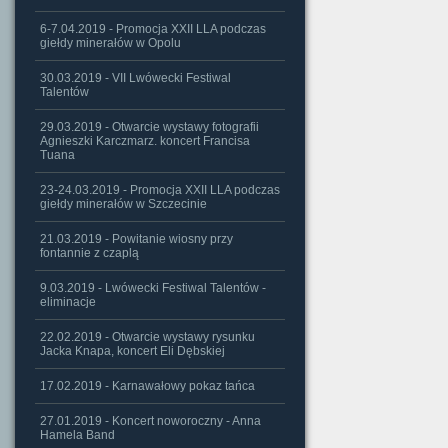
6-7.04.2019 - Promocja XXII LLA podczas
giełdy minerałów w Opolu
30.03.2019 - VII Lwówecki Festiwal
Talentów
29.03.2019 - Otwarcie wystawy fotografii
Agnieszki Karczmarz. koncert Francisa
Tuana
23-24.03.2019 - Promocja XXII LLA podczas
giełdy minerałów w Szczecinie
21.03.2019 - Powitanie wiosny przy
fontannie z czaplą
9.03.2019 - Lwówecki Festiwal Talentów -
eliminacje
22.02.2019 - Otwarcie wystawy rysunku
Jacka Knapa, koncert Eli Dębskiej
17.02.2019 - Karnawałowy pokaz tańca
27.01.2019 - Koncert noworoczny - Anna
Hamela Band