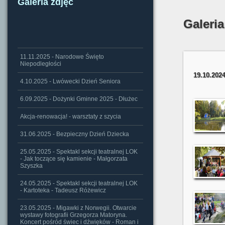
Galeria zdjęć
Galeria
11.11.2025 - Narodowe Święto
Niepodległości
19.10.202
4.10.2025 - Lwówecki Dzień Seniora
6.09.2025 - Dożynki Gminne 2025 - Dłużec
Akcja-renowacja! - warsztaty z szycia
31.06.2025 - Bezpieczny Dzień Dziecka
25.05.2025 - Spektakl sekcji teatralnej LOK
- Jak toczące się kamienie - Małgorzata
Szyszka
24.05.2025 - Spektakl sekcji teatralnej LOK
- Kartoteka - Tadeusz Różewicz
23.05.2025 - Migawki z Norwegii. Otwarcie
wystawy fotografii Grzegorza Matoryna.
Koncert pośród świec i dźwięków - Roman i