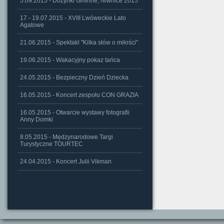
5.09.2015 - Dożynki Gminne, Niwnice 2015
17 - 19.07.2015 - XVIII Lwóweckie Lato
Agatowe
21.06.2015 - Spektakl "Kilka słów o miłości"
19.06.2015 - Wakacyjny pokaz tańca
24.05.2015 - Bezpieczny Dzień Dziecka
16.05.2015 - Koncert zespołu CON GRAZIA
16.05.2015 - Otwarcie wystawy fotografii
Anny Domki
8.05.2015 - Mędzynarodowe Targi
Turystyczne TOURTEC
24.04.2015 - Koncert Julii Vikman