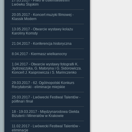
27.05.2017 - Piwo w osiemsetletnim
Lwówku Śląskim
20.05.2017 - Koncert muzyki filmowej -
Klassik Modern
13.05.2017 - Otwarcie wystawy kolażu
Karoliny Komsty
21.04.2017 - Konferencja historyczna
8.04.2017 - Kiermasz wielkanocny
1.04.2017 - Otwarcie wystawy fotografii K.
Jędrzejczyka, G. Matoryna i G. Sidorowicza.
Koncert J. Kasprowicza i S. Marinczenko
29.03.2017 - 62. Ogólnopolski Konkurs
Recytatorski - eliminacje miejskie
25.03.2017 - Lwówecki Festiwal Talentów -
półfinał i finał
18 - 19.03.2017 - Międzynarodowa Giełda
Biżuterii i Minerałów w Krakowie
11.02.2017 - Lwówecki Festiwal Talentów -
eliminacje