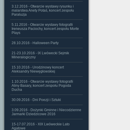
3.12.2016 - Otwarcie wystawy rysunku i
malarstwa Anety Potaś, koncert zespołu
Paraluzja
5.11.2016 - Otwarcie wystawy fotografii
Ireneusza Paciochy, koncert zespołu Morte
Plays
28.10.2016 - Halloween Party
21-23.10.2016 - IX Lwówecki Sejmik
Mineralogiczny
15.10.2016 - Urodzinowy koncert
Aleksandry Niewęgłowskiej
1.10.2016 - Otwarcie wystawy fotografii
Aliny Basary, koncert zespołu Pogoda
Ducha
30.09.2016 - Dni Poezji i Sztuki
3.09.2016 - Dożynki Gminne i Niecodzienne
Jarmarki Dziedzicowe 2016
15-17.07.2016 - XIX Lwóweckie Lato
Agatowe