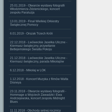
25.01.2019 - Otwarcie wystawy fotografii
Włodzimierza Zdzienickiego, koncert
zespołu Paraluzja
13.01.2019 - Finał Wielkiej Orkiestry
Świątecznej Pomocy
6.01.2019 - Orszak Trzech Króli
22.12.2018 - Lwóweckie Jasełka Uliczne -
Kiermasz świąteczny, przywitanie
Betlejemskiego Światła Pokoju
21.12.2018 - Lwóweckie Jasełka Uliczne -
Kiermasz świąteczny, parada Mikołajów
6.12.2018 - Mikołaj w LOK
1.12.2018 - Koncert Muzyka z filmów Walta
Disneya
23.11.2018 - Otwarcie wystawy fotografii -
Hommage a Wojciech Zawadzki i Ewa
Andrzejewska, koncert zespołu Midnight
Blues
11.11.2018 - Obchody setnej rocznicy