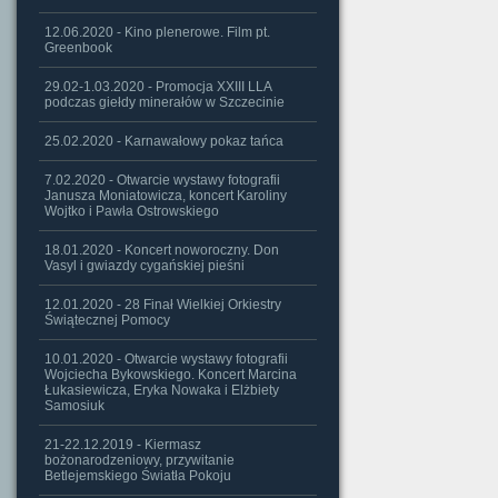
12.06.2020 - Kino plenerowe. Film pt.
Greenbook
29.02-1.03.2020 - Promocja XXIII LLA
podczas giełdy minerałów w Szczecinie
25.02.2020 - Karnawałowy pokaz tańca
7.02.2020 - Otwarcie wystawy fotografii
Janusza Moniatowicza, koncert Karoliny
Wojtko i Pawła Ostrowskiego
18.01.2020 - Koncert noworoczny. Don
Vasyl i gwiazdy cygańskiej pieśni
12.01.2020 - 28 Finał Wielkiej Orkiestry
Świątecznej Pomocy
10.01.2020 - Otwarcie wystawy fotografii
Wojciecha Bykowskiego. Koncert Marcina
Łukasiewicza, Eryka Nowaka i Elżbiety
Samosiuk
21-22.12.2019 - Kiermasz
bożonarodzeniowy, przywitanie
Betlejemskiego Światła Pokoju