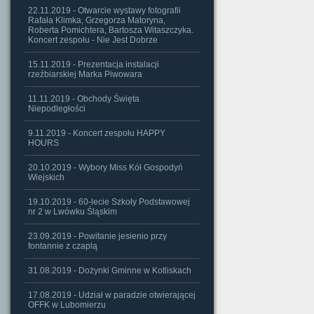
22.11.2019 - Otwarcie wystawy fotografii
Rafała Klimka, Grzegorza Matoryna,
Roberta Pomichtera, Bartosza Witaszczyka.
Koncert zespołu - Nie Jest Dobrze
15.11.2019 - Prezentacja instalacji
rzeźbiarskiej Marka Piwowara
11.11.2019 - Obchody Święta
Niepodległości
9.11.2019 - Koncert zespołu HAPPY
HOURS
20.10.2019 - Wybory Miss Kół Gospodyń
Wiejskich
19.10.2019 - 60-lecie Szkoły Podstawowej
nr 2 w Lwówku Śląskim
23.09.2019 - Powitanie jesienio przy
fontannie z czaplą
31.08.2019 - Dożynki Gminne w Kotliskach
17.08.2019 - Udział w paradzie otwierającej
OFFK w Lubomierzu