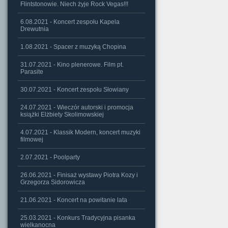
Flintstonowie. Niech żyje Rock Vegas!!!
6.08.2021 - Koncert zespołu Kapela
Drewutnia
1.08.2021 - Spacer z muzyką Chopina
31.07.2021 - Kino plenerowe. Film pt.
Parasite
30.07.2021 - Koncert zespołu Słowiany
24.07.2021 - Wieczór autorski i promocja
książki Elżbiety Skolimowskiej
4.07.2021 - Klassik Modern, koncert muzyki
filmowej
2.07.2021 - Poolparty
26.06.2021 - Finisaż wystawy Piotra Kozy i
Grzegorza Sidorowicza
21.06.2021 - Koncert na powitanie lata
25.03.2021 - Konkurs Tradycyjna pisanka
wielkanocna