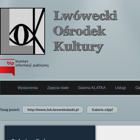
Wydarzenia
Zajęcia stałe
Galeria KLATKA
Usługi
Ga
Tutaj jesteś:
http://www.lok.lwowekslaski.pl
Galeria zdjęć